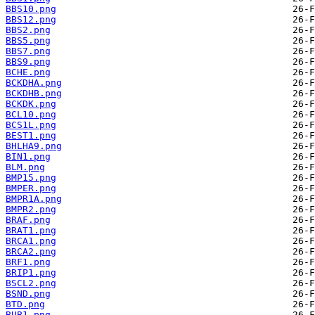
BBS10.png
BBS12.png
BBS2.png
BBS5.png
BBS7.png
BBS9.png
BCHE.png
BCKDHA.png
BCKDHB.png
BCKDK.png
BCL10.png
BCS1L.png
BEST1.png
BHLHA9.png
BIN1.png
BLM.png
BMP15.png
BMPER.png
BMPR1A.png
BMPR2.png
BRAF.png
BRAT1.png
BRCA1.png
BRCA2.png
BRF1.png
BRIP1.png
BSCL2.png
BSND.png
BTD.png
BUB1.png