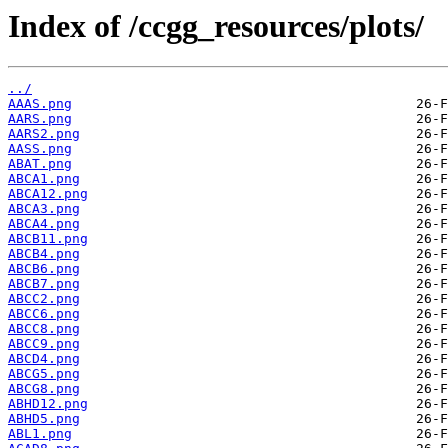
Index of /ccgg_resources/plots/
../
AAAS.png
AARS.png
AARS2.png
AASS.png
ABAT.png
ABCA1.png
ABCA12.png
ABCA3.png
ABCA4.png
ABCB11.png
ABCB4.png
ABCB6.png
ABCB7.png
ABCC2.png
ABCC6.png
ABCC8.png
ABCC9.png
ABCD4.png
ABCG5.png
ABCG8.png
ABHD12.png
ABHD5.png
ABL1.png