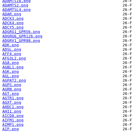
ADAMTS18.png
ADAMTS2.png
ADAMTSL4.png
ADAR.png
ADCK3.png
ADCK4.png
ADCY5.png
ADGRG1_GPR56.png
ADGRG6_GPR126.png
ADGRV1_GPR98.png
ADK.png
ADSL.png
AFF4.png
AFG3L2.png
AGA.png
AGBL1.png
AGK.png
AGL.png
AGPAT2.png
AGPS.png
AGRN.png
AGT.png
AGTR1.png
AGXT.png
AHDC1.png
AHI1.png
AICDA.png
AIFM1.png
AIMP1.png
AIP.png