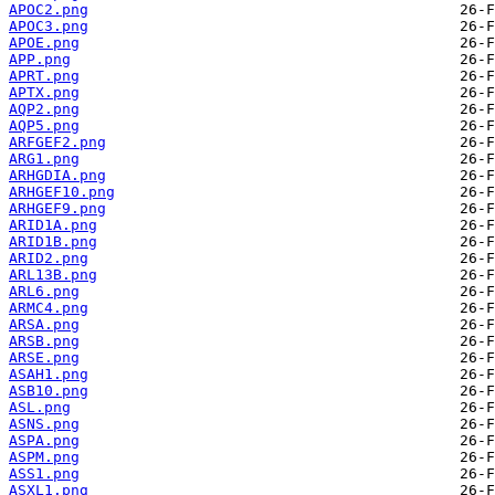
APOC2.png
APOC3.png
APOE.png
APP.png
APRT.png
APTX.png
AQP2.png
AQP5.png
ARFGEF2.png
ARG1.png
ARHGDIA.png
ARHGEF10.png
ARHGEF9.png
ARID1A.png
ARID1B.png
ARID2.png
ARL13B.png
ARL6.png
ARMC4.png
ARSA.png
ARSB.png
ARSE.png
ASAH1.png
ASB10.png
ASL.png
ASNS.png
ASPA.png
ASPM.png
ASS1.png
ASXL1.png